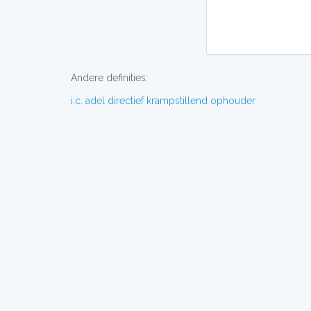
Andere definities:
i.c.
adel
directief
krampstillend
ophouder