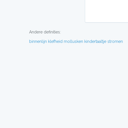
Andere definities:
binnenlĳn
klefheid
mollusken
kindertaaltje
stromen