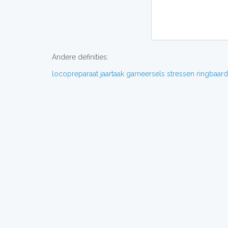
Andere definities:
locopreparaat
jaartaak
garneersels
stressen
ringbaar