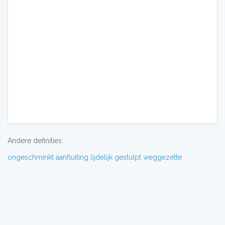
Andere definities:
ongeschminkt
aanfluiting
lĳdelĳk
gestulpt
weggezette