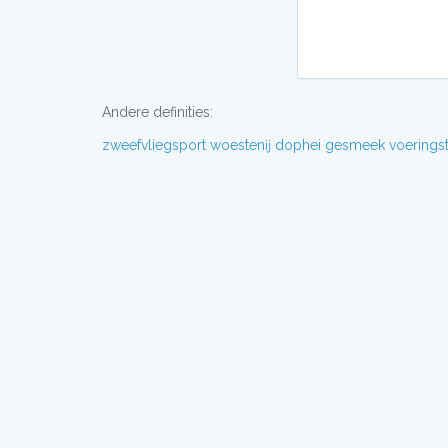
Andere definities:
zweefvliegsport
woestenĳ
dophei
gesmeek
voerings