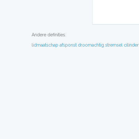
Andere definities:
lidmaatschap
afsponst
droomachtig
stremsel
cilinde