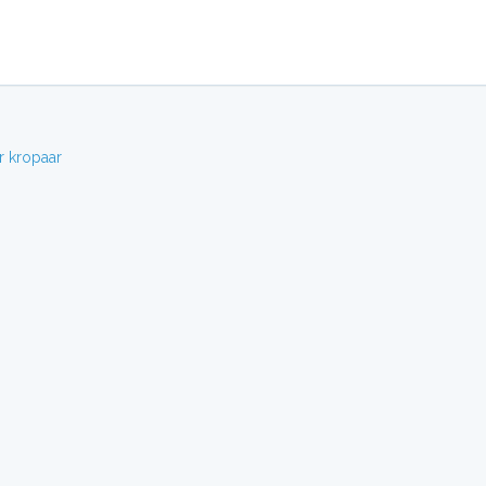
r
kropaar