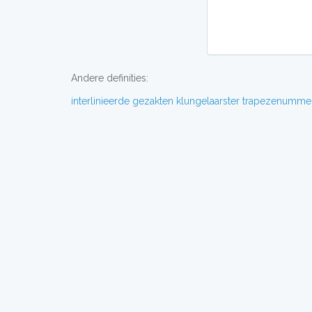
Andere definities:
interlinieerde
gezakten
klungelaarster
trapezenumme