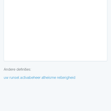
Andere definities:
uw
runsel
activabeheer
atheïsme
rellerigheid